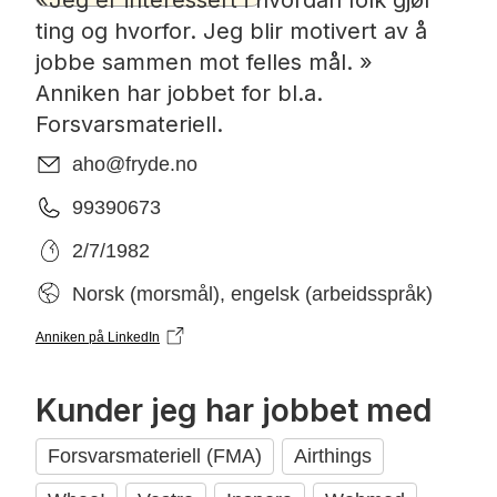
«Jeg er interessert i hvordan folk gjør
ting og hvorfor. Jeg blir motivert av å
jobbe sammen mot felles mål. »
Anniken har jobbet for bl.a.
Forsvarsmateriell.
aho@fryde.no
99390673
2/7/1982
Norsk (morsmål), engelsk (arbeidsspråk)
Anniken
på LinkedIn
Kunder jeg har jobbet med
Forsvarsmateriell (FMA)
Airthings