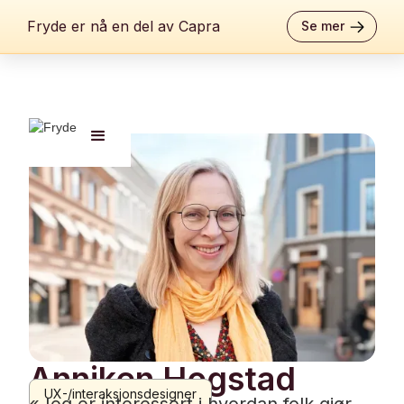
Fryde er nå en del av Capra
Se mer
Anniken Hogstad
UX-/interaksjonsdesigner