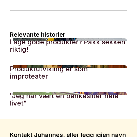
Relevante historier
Lage gode produkter? Pakk sekken
riktig!
Produktutvikling er som
improteater
"Jeg har vært en benkesliter hele
livet"
Kontakt Johannes, eller legg igjen navn